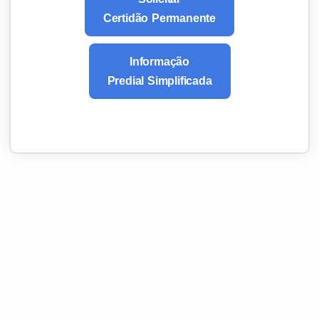
Certidão Permanente
Informação
Predial Simplificada