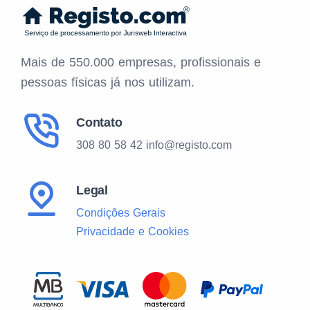
Mais de 550.000 empresas, profissionais e
pessoas físicas já nos utilizam.
Contato
308 80 58 42
info@registo.com
Legal
Condições Gerais
Privacidade e Cookies