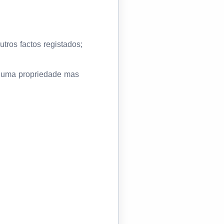
tros factos registados;
e uma propriedade mas