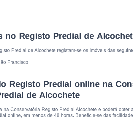
 no Registo Predial de Alcoche
isto Predial de Alcochete registam-se os imóveis das seguint
ão Francisco
o Registo Predial online na Con
redial de Alcochete
 na Conservatória Registo Predial Alcochete e poderá obter 
ial online, em menos de 48 horas. Beneficie-se das facilidade