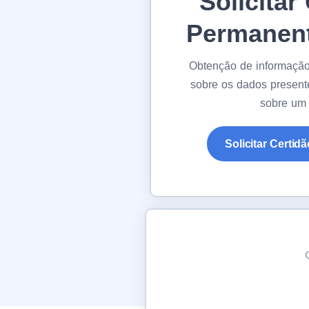
Solicitar
Permanent
Obtenção de informação 
sobre os dados present
sobre um 
Solicitar Certi