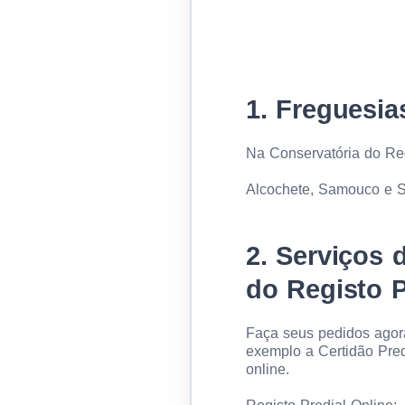
1.
Freguesias
Na Conservatória do Reg
Alcochete, Samouco e S
2.
Serviços d
do Registo P
Faça seus pedidos agora
exemplo a Certidão Pred
online.