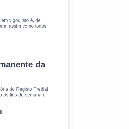
em vigor, isto é, de
ória, assim como todos
rmanente da
ria do Registo Predial
zo os fins-de-semana e
l.