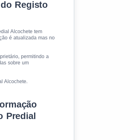
 do Registo
edial Alcochete tem
ação é atualizada mas no
rietário, permitindo a
adas sobre um
l Alcochete.
formação
o Predial