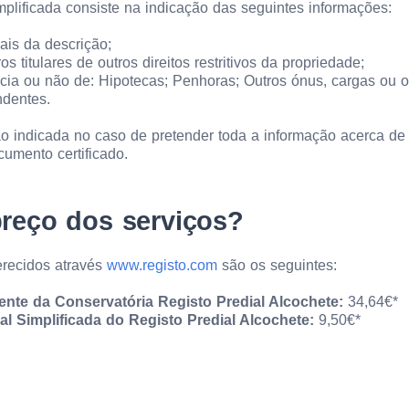
mplificada consiste na indicação das seguintes informações:
ais da descrição;
os titulares de outros direitos restritivos da propriedade;
ia ou não de: Hipotecas; Penhoras; Outros ónus, cargas ou ou
dentes.
ão indicada no caso de pretender toda a informação acerca d
umento certificado.
reço dos serviços?
erecidos através
www.registo.com
são os seguintes:
ente da Conservatória Registo Predial Alcochete:
34,64€*
al Simplificada do Registo Predial Alcochete:
9,50€*