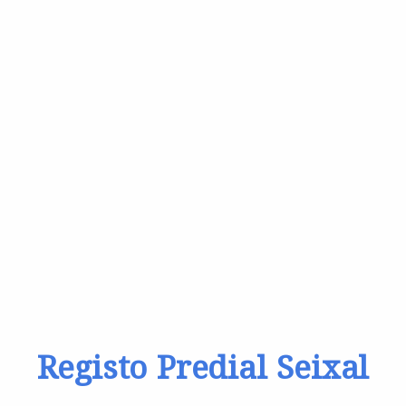
Registo Predial Seixal