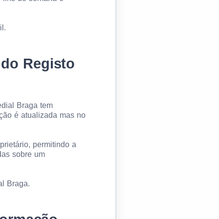
l.
 do Registo
edial Braga tem
ação é atualizada mas no
rietário, permitindo a
adas sobre um
al Braga.