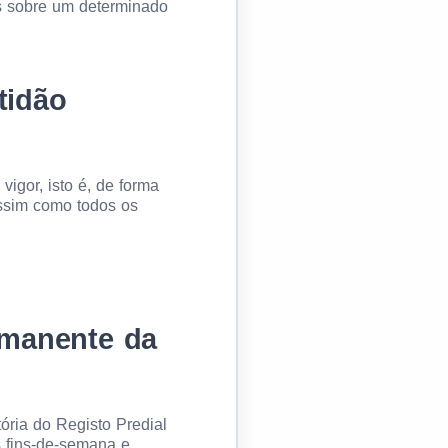
es sobre um determinado
tidão
igor, isto é, de forma
assim como todos os
rmanente da
ria do Registo Predial
s fins-de-semana e