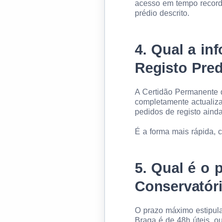
acesso em tempo recorde
prédio descrito.
4.
Qual a inf
Registo Pred
A Certidão Permanente do
completamente actualiza
pedidos de registo aind
É a forma mais rápida, 
5.
Qual é o p
Conservatóri
O prazo máximo estipul
Braga é de 48h úteis, o