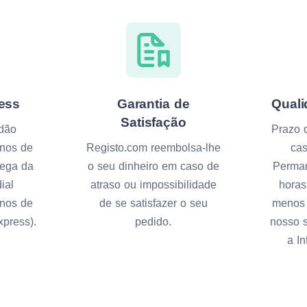
ess
Garantia de
Quali
Satisfação
idão
Prazo 
nos de
Registo.com reembolsa-lhe
cas
rega da
o seu dinheiro em caso de
Perman
ial
atraso ou impossibilidade
horas
enos de
de se satisfazer o seu
menos 
xpress).
pedido.
nosso s
a I