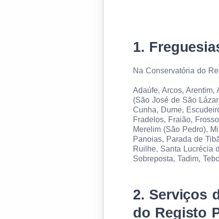
1.
Freguesias
Na Conservatória do Reg
Adaúfe, Arcos, Arentim,
(São José de São Lázaro
Cunha, Dume, Escudeiros
Fradelos, Fraião, Fross
Merelim (São Pedro), Mi
Panoias, Parada de Tibã
Ruilhe, Santa Lucrécia 
Sobreposta, Tadim, Tebo
2.
Serviços d
do Registo P