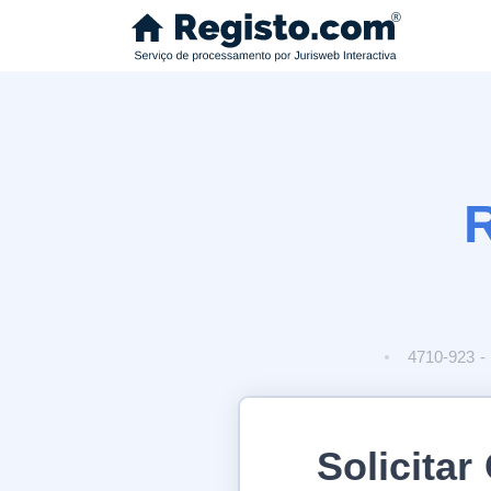
R
4710-923 -
Solicitar