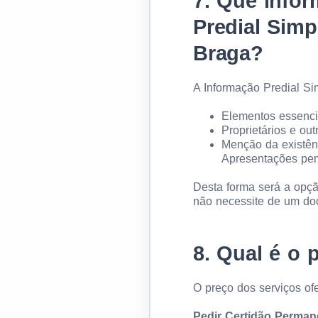
7.
Que infor
Predial Simp
Braga?
A Informação Predial Si
Elementos essenci
Proprietários e outr
Menção da existênc
Apresentações pen
Desta forma será a opç
não necessite de um doc
8.
Qual é o p
O preço dos serviços of
Pedir Certidão Perman