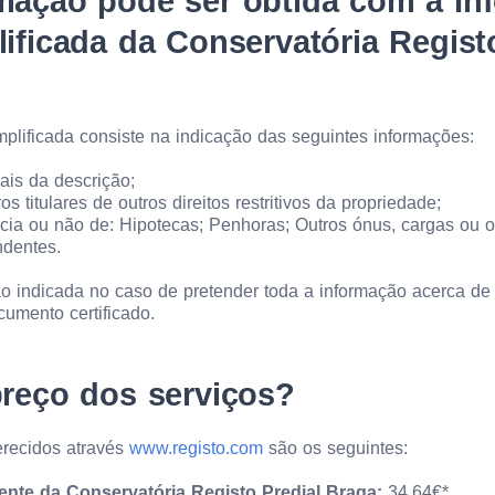
mação pode ser obtida com a In
lificada da Conservatória Regist
mplificada consiste na indicação das seguintes informações:
ais da descrição;
os titulares de outros direitos restritivos da propriedade;
ia ou não de: Hipotecas; Penhoras; Outros ónus, cargas ou ou
dentes.
ão indicada no caso de pretender toda a informação acerca d
umento certificado.
reço dos serviços?
erecidos através
www.registo.com
são os seguintes:
ente da Conservatória Registo Predial Braga:
34,64€*