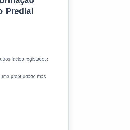
formação
o Predial
tros factos registados;
e uma propriedade mas