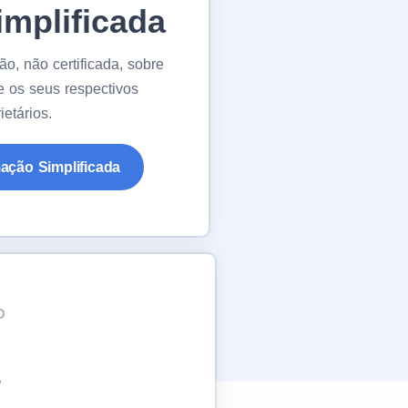
implificada
o, não certificada, sobre
 os seus respectivos
ietários.
mação Simplificada
O
s