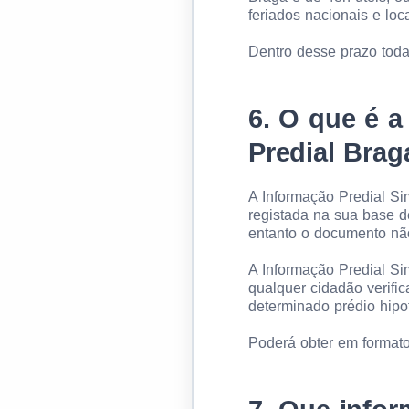
feriados nacionais e loca
Dentro desse prazo tod
6.
O que é a 
Predial Brag
A Informação Predial Si
registada na sua base d
entanto o documento não
A Informação Predial Sim
qualquer cidadão verifi
determinado prédio hipo
Poderá obter em formato