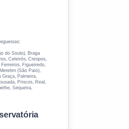
reguesias:
ão do Souto), Braga
ros, Celeirós, Crespos,
erreiros, Figueiredo,
Merelim (São Paio),
a Graça, Palmeira,
ousada, Priscos, Real,
melhe, Sequeira,
servatória