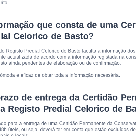
ito.
ormação que consta de uma Cer
ial Celorico de Basto?
 Registo Predial Celorico de Basto faculta a informação dos r
te actualizada de acordo com a informação registada na cons
isto ainda pendentes de elaboração ou de confirmação.
cómoda e eficaz de obter toda a informação necessária.
razo de entrega da Certidão Pe
a Registo Predial Celorico de B
ado para a entrega de uma Certidão Permanente da Conservató
8h úteis, ou seja, deverá ter em conta que estão excluídos des
nais e locais.