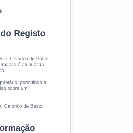
l.
 do Registo
dial Celorico de Basto
ormação é atualizada
ta.
rietário, permitindo a
adas sobre um
l Celorico de Basto.
formação