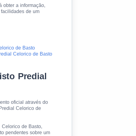
 obter a informação,
 facilidades de um
elorico de Basto
redial Celorico de Basto
sto Predial
nto oficial através do
Predial Celorico de
 Celorico de Basto,
isto pendentes sobre um