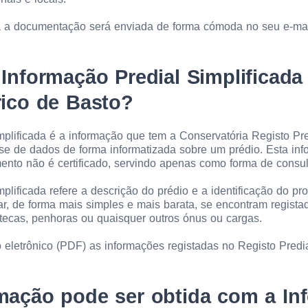
a a documentação será enviada de forma cómoda no seu e-mai
Informação Predial Simplificada
rico de Basto?
mplificada é a informação que tem a Conservatória Registo Pre
se de dados de forma informatizada sobre um prédio. Esta inf
nto não é certificado, servindo apenas como forma de consul
plificada refere a descrição do prédio e a identificação do prop
car, de forma mais simples e mais barata, se encontram regist
tecas, penhoras ou quaisquer outros ónus ou cargas.
 eletrônico (PDF) as informações registadas no Registo Predia
mação pode ser obtida com a In