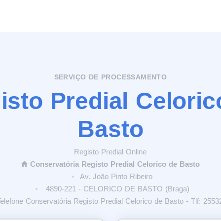
SERVIÇO DE PROCESSAMENTO
isto Predial Celoric
Basto
Registo Predial Online
Conservatória
Registo Predial Celorico de Basto
Av. João Pinto Ribeiro
4890-221 - CELORICO DE BASTO (Braga)
elefone Conservatória Registo Predial Celorico de Basto - Tlf: 255