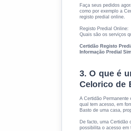
Faça seus pedidos agora
como por exemplo a Cert
registo predial online.
Registo Predial Online:
Quais são os serviços qu
Certidão Registo Predi
Informação Predial Sim
3.
O que é um
Celorico de
A Certidão Permanente o
qual tem acesso, em for
Basto de uma casa, prop
De facto, uma Certidão 
possibilita o acesso em