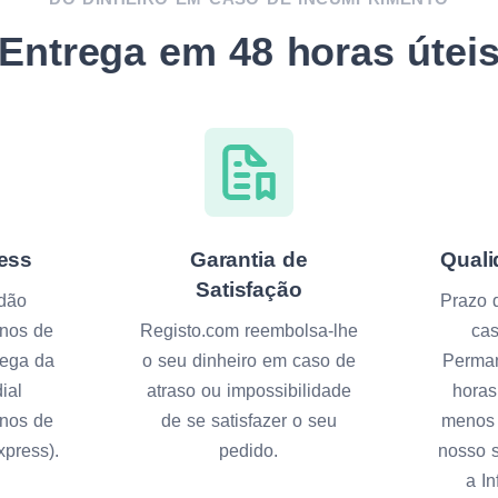
Entrega em 48 horas útei
ess
Garantia de
Quali
Satisfação
idão
Prazo 
nos de
Registo.com reembolsa-lhe
cas
rega da
o seu dinheiro em caso de
Perman
ial
atraso ou impossibilidade
horas
enos de
de se satisfazer o seu
menos 
xpress).
pedido.
nosso s
a I